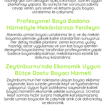
hazırlığı gibi tüm detayları açıkça konuşur, size en uygun
planlamayı yaparız. Bu süreçte her sorunuza sabırla
cevap veren, işini seven ve iletişimi güçlü boyacı
ustalarımız ile çalışırsınız.
Profesyonel Boya Badana
Hizmetiyle Mekânlarınızı Yenileyin
Alanında uzman boyacı ustalarımız ile iç ve dış mekân
boyama işlerinde yüksek kalite standartları sunuyoruz.
Her detay titizlikle planlanır; zemin koruma, yüzey
hazırlığı, astar uygulaması ve son kat boya işlemleri
deneyimli boyacılarımız tarafından profesyonelce yapılır.
Sadece boyamakla kalmaz, mekânlarınıza estetik bir
dokunuş kazandırırız.
Zeytinburnu'nda Ekonomik Uygun
Bütçe Dostu Boyacı Hizmeti
Zeytinburnu'nun her noktasına ulaşan boyacı ekibimiz
sayesinde, kısa sürede yerinde keşif ve fiyatlandırma
yapıyoruz. Uygun fiyat politikamız sayesinde kaliteli
boyacı hizmetini ekonomik şekilde sunuyoruz. Ücretsiz
keşif sonrası hiçbir sürpriz maliyetle karşılaşmazsınız.
İşinde uzman boyacılar ile çalışmak artık çok daha kolay
ve ekonomik.