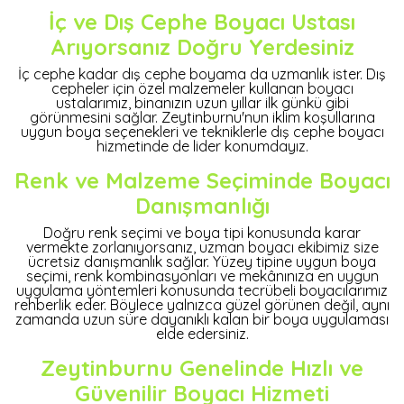
İç ve Dış Cephe Boyacı Ustası
Arıyorsanız Doğru Yerdesiniz
İç cephe kadar dış cephe boyama da uzmanlık ister. Dış
cepheler için özel malzemeler kullanan boyacı
ustalarımız, binanızın uzun yıllar ilk günkü gibi
görünmesini sağlar. Zeytinburnu'nun iklim koşullarına
uygun boya seçenekleri ve tekniklerle dış cephe boyacı
hizmetinde de lider konumdayız.
Renk ve Malzeme Seçiminde Boyacı
Danışmanlığı
Doğru renk seçimi ve boya tipi konusunda karar
vermekte zorlanıyorsanız, uzman boyacı ekibimiz size
ücretsiz danışmanlık sağlar. Yüzey tipine uygun boya
seçimi, renk kombinasyonları ve mekânınıza en uygun
uygulama yöntemleri konusunda tecrübeli boyacılarımız
rehberlik eder. Böylece yalnızca güzel görünen değil, aynı
zamanda uzun süre dayanıklı kalan bir boya uygulaması
elde edersiniz.
Zeytinburnu Genelinde Hızlı ve
Güvenilir Boyacı Hizmeti