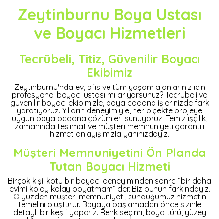
Zeytinburnu Boya Ustası
ve Boyacı Hizmetleri
Tecrübeli, Titiz, Güvenilir Boyacı
Ekibimiz
Zeytinburnu'nda ev, ofis ve tüm yaşam alanlarınız için
profesyonel boyacı ustası mı arıyorsunuz? Tecrübeli ve
güvenilir boyacı ekibimizle, boya badana işlerinizde fark
yaratıyoruz. Yılların deneyimiyle, her ölçekte projeye
uygun boya badana çözümleri sunuyoruz. Temiz işçilik,
zamanında teslimat ve müşteri memnuniyeti garantili
hizmet anlayışımızla yanınızdayız.
Müşteri Memnuniyetini Ön Planda
Tutan Boyacı Hizmeti
Birçok kişi, kötü bir boyacı deneyiminden sonra “bir daha
evimi kolay kolay boyatmam” der. Biz bunun farkındayız.
O yüzden müşteri memnuniyeti, sunduğumuz hizmetin
temelini oluşturur. Boyaya başlamadan önce sizinle
detaylı bir keşif yaparız. Renk seçimi, boya türü, yüzey