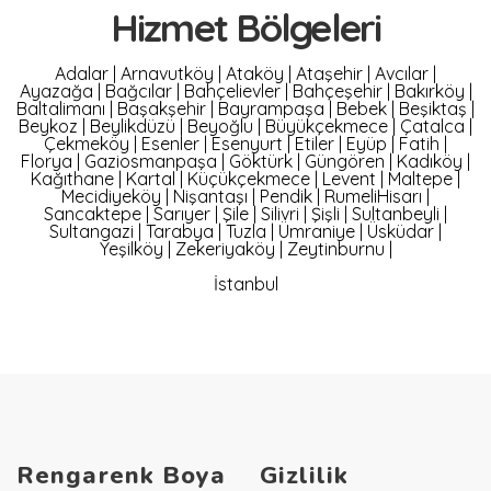
Hizmet Bölgeleri
Adalar
|
Arnavutköy
|
Ataköy
|
Ataşehir
|
Avcılar
|
Ayazağa
|
Bağcılar
|
Bahçelievler
|
Bahçeşehir
|
Bakırköy
|
Baltalimanı
|
Başakşehir
|
Bayrampaşa
|
Bebek
|
Beşiktaş
|
Beykoz
|
Beylikdüzü
|
Beyoğlu
|
Büyükçekmece
|
Çatalca
|
Çekmeköy
|
Esenler
|
Esenyurt
|
Etiler
|
Eyüp
|
Fatih
|
Florya
|
Gaziosmanpaşa
|
Göktürk
|
Güngören
|
Kadıköy
|
Kağıthane
|
Kartal
|
Küçükçekmece
|
Levent
|
Maltepe
|
Mecidiyeköy
|
Nişantaşı
|
Pendik
|
RumeliHisarı
|
Sancaktepe
|
Sarıyer
|
Şile
|
Silivri
|
Şişli
|
Sultanbeyli
|
Sultangazi
|
Tarabya
|
Tuzla
|
Ümraniye
|
Üsküdar
|
Yeşilköy
|
Zekeriyaköy
|
Zeytinburnu
|
İstanbul
Rengarenk Boya
Gizlilik