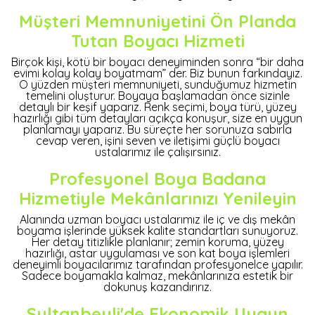
Müşteri Memnuniyetini Ön Planda
Tutan Boyacı Hizmeti
Birçok kişi, kötü bir boyacı deneyiminden sonra “bir daha
evimi kolay kolay boyatmam” der. Biz bunun farkındayız.
O yüzden müşteri memnuniyeti, sunduğumuz hizmetin
temelini oluşturur. Boyaya başlamadan önce sizinle
detaylı bir keşif yaparız. Renk seçimi, boya türü, yüzey
hazırlığı gibi tüm detayları açıkça konuşur, size en uygun
planlamayı yaparız. Bu süreçte her sorunuza sabırla
cevap veren, işini seven ve iletişimi güçlü boyacı
ustalarımız ile çalışırsınız.
Profesyonel Boya Badana
Hizmetiyle Mekânlarınızı Yenileyin
Alanında uzman boyacı ustalarımız ile iç ve dış mekân
boyama işlerinde yüksek kalite standartları sunuyoruz.
Her detay titizlikle planlanır; zemin koruma, yüzey
hazırlığı, astar uygulaması ve son kat boya işlemleri
deneyimli boyacılarımız tarafından profesyonelce yapılır.
Sadece boyamakla kalmaz, mekânlarınıza estetik bir
dokunuş kazandırırız.
Sultanbeyli'de Ekonomik Uygun