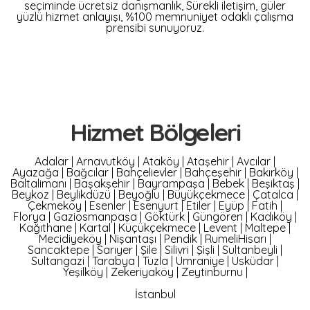
seçiminde ücretsiz danışmanlık, Sürekli iletişim, güler
yüzlü hizmet anlayışı, %100 memnuniyet odaklı çalışma
prensibi sunuyoruz.
Hizmet Bölgeleri
Adalar
|
Arnavutköy
|
Ataköy
|
Ataşehir
|
Avcılar
|
Ayazağa
|
Bağcılar
|
Bahçelievler
|
Bahçeşehir
|
Bakırköy
|
Baltalimanı
|
Başakşehir
|
Bayrampaşa
|
Bebek
|
Beşiktaş
|
Beykoz
|
Beylikdüzü
|
Beyoğlu
|
Büyükçekmece
|
Çatalca
|
Çekmeköy
|
Esenler
|
Esenyurt
|
Etiler
|
Eyüp
|
Fatih
|
Florya
|
Gaziosmanpaşa
|
Göktürk
|
Güngören
|
Kadıköy
|
Kağıthane
|
Kartal
|
Küçükçekmece
|
Levent
|
Maltepe
|
Mecidiyeköy
|
Nişantaşı
|
Pendik
|
RumeliHisarı
|
Sancaktepe
|
Sarıyer
|
Şile
|
Silivri
|
Şişli
|
Sultanbeyli
|
Sultangazi
|
Tarabya
|
Tuzla
|
Ümraniye
|
Üsküdar
|
Yeşilköy
|
Zekeriyaköy
|
Zeytinburnu
|
İstanbul