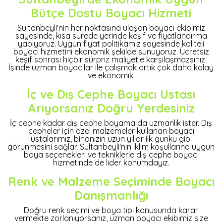
Bütçe Dostu Boyacı Hizmeti
Sultanbeyli'nin her noktasına ulaşan boyacı ekibimiz
sayesinde, kısa sürede yerinde keşif ve fiyatlandırma
yapıyoruz. Uygun fiyat politikamız sayesinde kaliteli
boyacı hizmetini ekonomik şekilde sunuyoruz. Ücretsiz
keşif sonrası hiçbir sürpriz maliyetle karşılaşmazsınız.
İşinde uzman boyacılar ile çalışmak artık çok daha kolay
ve ekonomik.
İç ve Dış Cephe Boyacı Ustası
Arıyorsanız Doğru Yerdesiniz
İç cephe kadar dış cephe boyama da uzmanlık ister. Dış
cepheler için özel malzemeler kullanan boyacı
ustalarımız, binanızın uzun yıllar ilk günkü gibi
görünmesini sağlar. Sultanbeyli'nin iklim koşullarına uygun
boya seçenekleri ve tekniklerle dış cephe boyacı
hizmetinde de lider konumdayız.
Renk ve Malzeme Seçiminde Boyacı
Danışmanlığı
Doğru renk seçimi ve boya tipi konusunda karar
vermekte zorlanıyorsanız, uzman boyacı ekibimiz size