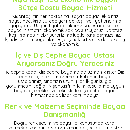
Bütçe Dostu Boyacı Hizmeti
Nişantaşı'nın her noktasına ulaşan boyacı ekibimiz
sayesinde, kısa sürede yerinde keşif ve fiyatlandırma
yapıyoruz. Uygun fiyat politikamız sayesinde kaliteli
boyacı hizmetini ekonomik şekilde sunuyoruz. Ücretsiz
keşif sonrası hiçbir sürpriz maliyetle karşılaşmazsınız.
İşinde uzman boyacılar ile çalışmak artık çok daha kolay
ve ekonomik.
İç ve Dış Cephe Boyacı Ustası
Arıyorsanız Doğru Yerdesiniz
İç cephe kadar dış cephe boyama da uzmanlık ister. Dış
cepheler için özel malzemeler kullanan boyacı
ustalarımız, binanızın uzun yıllar ilk günkü gibi
görünmesini sağlar. Nişantaşı'nın iklim koşullarına uygun
boya seçenekleri ve tekniklerle dış cephe boyacı
hizmetinde de lider konumdayız.
Renk ve Malzeme Seçiminde Boyacı
Danışmanlığı
Doğru renk seçimi ve boya tipi konusunda karar
vermekte zorlanıyorsanız, uzman boyacı ekibimiz size