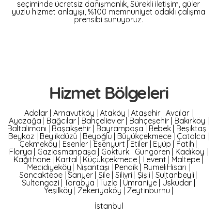
seçiminde ücretsiz danışmanlık, Sürekli iletişim, güler
yüzlü hizmet anlayışı, %100 memnuniyet odaklı çalışma
prensibi sunuyoruz.
Hizmet Bölgeleri
Adalar
|
Arnavutköy
|
Ataköy
|
Ataşehir
|
Avcılar
|
Ayazağa
|
Bağcılar
|
Bahçelievler
|
Bahçeşehir
|
Bakırköy
|
Baltalimanı
|
Başakşehir
|
Bayrampaşa
|
Bebek
|
Beşiktaş
|
Beykoz
|
Beylikdüzü
|
Beyoğlu
|
Büyükçekmece
|
Çatalca
|
Çekmeköy
|
Esenler
|
Esenyurt
|
Etiler
|
Eyüp
|
Fatih
|
Florya
|
Gaziosmanpaşa
|
Göktürk
|
Güngören
|
Kadıköy
|
Kağıthane
|
Kartal
|
Küçükçekmece
|
Levent
|
Maltepe
|
Mecidiyeköy
|
Nişantaşı
|
Pendik
|
RumeliHisarı
|
Sancaktepe
|
Sarıyer
|
Şile
|
Silivri
|
Şişli
|
Sultanbeyli
|
Sultangazi
|
Tarabya
|
Tuzla
|
Ümraniye
|
Üsküdar
|
Yeşilköy
|
Zekeriyaköy
|
Zeytinburnu
|
İstanbul