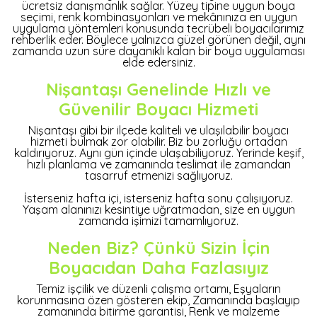
ücretsiz danışmanlık sağlar. Yüzey tipine uygun boya
seçimi, renk kombinasyonları ve mekânınıza en uygun
uygulama yöntemleri konusunda tecrübeli boyacılarımız
rehberlik eder. Böylece yalnızca güzel görünen değil, aynı
zamanda uzun süre dayanıklı kalan bir boya uygulaması
elde edersiniz.
Nişantaşı Genelinde Hızlı ve
Güvenilir Boyacı Hizmeti
Nişantaşı gibi bir ilçede kaliteli ve ulaşılabilir boyacı
hizmeti bulmak zor olabilir. Biz bu zorluğu ortadan
kaldırıyoruz. Aynı gün içinde ulaşabiliyoruz. Yerinde keşif,
hızlı planlama ve zamanında teslimat ile zamandan
tasarruf etmenizi sağlıyoruz.
İsterseniz hafta içi, isterseniz hafta sonu çalışıyoruz.
Yaşam alanınızı kesintiye uğratmadan, size en uygun
zamanda işimizi tamamlıyoruz.
Neden Biz? Çünkü Sizin İçin
Boyacıdan Daha Fazlasıyız
Temiz işçilik ve düzenli çalışma ortamı, Eşyaların
korunmasına özen gösteren ekip, Zamanında başlayıp
zamanında bitirme garantisi, Renk ve malzeme