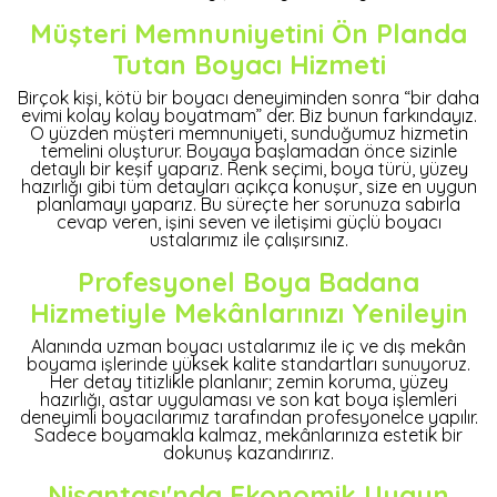
Müşteri Memnuniyetini Ön Planda
Tutan Boyacı Hizmeti
Birçok kişi, kötü bir boyacı deneyiminden sonra “bir daha
evimi kolay kolay boyatmam” der. Biz bunun farkındayız.
O yüzden müşteri memnuniyeti, sunduğumuz hizmetin
temelini oluşturur. Boyaya başlamadan önce sizinle
detaylı bir keşif yaparız. Renk seçimi, boya türü, yüzey
hazırlığı gibi tüm detayları açıkça konuşur, size en uygun
planlamayı yaparız. Bu süreçte her sorunuza sabırla
cevap veren, işini seven ve iletişimi güçlü boyacı
ustalarımız ile çalışırsınız.
Profesyonel Boya Badana
Hizmetiyle Mekânlarınızı Yenileyin
Alanında uzman boyacı ustalarımız ile iç ve dış mekân
boyama işlerinde yüksek kalite standartları sunuyoruz.
Her detay titizlikle planlanır; zemin koruma, yüzey
hazırlığı, astar uygulaması ve son kat boya işlemleri
deneyimli boyacılarımız tarafından profesyonelce yapılır.
Sadece boyamakla kalmaz, mekânlarınıza estetik bir
dokunuş kazandırırız.
Nişantaşı'nda Ekonomik Uygun