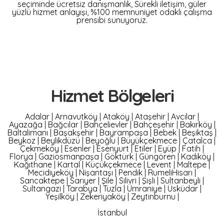
seçiminde ücretsiz danışmanlık, Sürekli iletişim, güler
yüzlü hizmet anlayışı, %100 memnuniyet odaklı çalışma
prensibi sunuyoruz.
Hizmet Bölgeleri
Adalar
|
Arnavutköy
|
Ataköy
|
Ataşehir
|
Avcılar
|
Ayazağa
|
Bağcılar
|
Bahçelievler
|
Bahçeşehir
|
Bakırköy
|
Baltalimanı
|
Başakşehir
|
Bayrampaşa
|
Bebek
|
Beşiktaş
|
Beykoz
|
Beylikdüzü
|
Beyoğlu
|
Büyükçekmece
|
Çatalca
|
Çekmeköy
|
Esenler
|
Esenyurt
|
Etiler
|
Eyüp
|
Fatih
|
Florya
|
Gaziosmanpaşa
|
Göktürk
|
Güngören
|
Kadıköy
|
Kağıthane
|
Kartal
|
Küçükçekmece
|
Levent
|
Maltepe
|
Mecidiyeköy
|
Nişantaşı
|
Pendik
|
RumeliHisarı
|
Sancaktepe
|
Sarıyer
|
Şile
|
Silivri
|
Şişli
|
Sultanbeyli
|
Sultangazi
|
Tarabya
|
Tuzla
|
Ümraniye
|
Üsküdar
|
Yeşilköy
|
Zekeriyaköy
|
Zeytinburnu
|
İstanbul