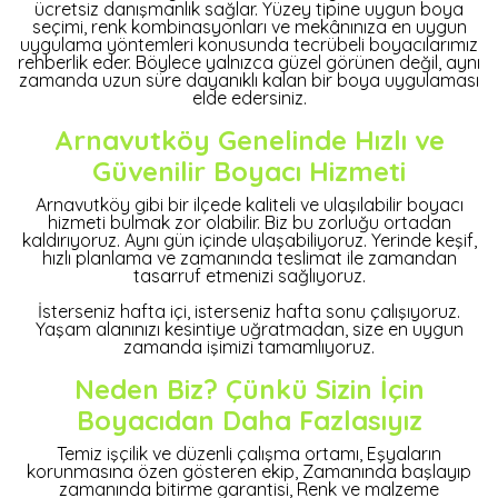
ücretsiz danışmanlık sağlar. Yüzey tipine uygun boya
seçimi, renk kombinasyonları ve mekânınıza en uygun
uygulama yöntemleri konusunda tecrübeli boyacılarımız
rehberlik eder. Böylece yalnızca güzel görünen değil, aynı
zamanda uzun süre dayanıklı kalan bir boya uygulaması
elde edersiniz.
Arnavutköy Genelinde Hızlı ve
Güvenilir Boyacı Hizmeti
Arnavutköy gibi bir ilçede kaliteli ve ulaşılabilir boyacı
hizmeti bulmak zor olabilir. Biz bu zorluğu ortadan
kaldırıyoruz. Aynı gün içinde ulaşabiliyoruz. Yerinde keşif,
hızlı planlama ve zamanında teslimat ile zamandan
tasarruf etmenizi sağlıyoruz.
İsterseniz hafta içi, isterseniz hafta sonu çalışıyoruz.
Yaşam alanınızı kesintiye uğratmadan, size en uygun
zamanda işimizi tamamlıyoruz.
Neden Biz? Çünkü Sizin İçin
Boyacıdan Daha Fazlasıyız
Temiz işçilik ve düzenli çalışma ortamı, Eşyaların
korunmasına özen gösteren ekip, Zamanında başlayıp
zamanında bitirme garantisi, Renk ve malzeme