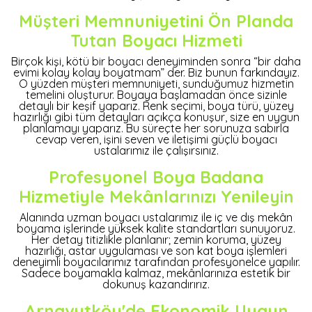
Müşteri Memnuniyetini Ön Planda
Tutan Boyacı Hizmeti
Birçok kişi, kötü bir boyacı deneyiminden sonra “bir daha
evimi kolay kolay boyatmam” der. Biz bunun farkındayız.
O yüzden müşteri memnuniyeti, sunduğumuz hizmetin
temelini oluşturur. Boyaya başlamadan önce sizinle
detaylı bir keşif yaparız. Renk seçimi, boya türü, yüzey
hazırlığı gibi tüm detayları açıkça konuşur, size en uygun
planlamayı yaparız. Bu süreçte her sorunuza sabırla
cevap veren, işini seven ve iletişimi güçlü boyacı
ustalarımız ile çalışırsınız.
Profesyonel Boya Badana
Hizmetiyle Mekânlarınızı Yenileyin
Alanında uzman boyacı ustalarımız ile iç ve dış mekân
boyama işlerinde yüksek kalite standartları sunuyoruz.
Her detay titizlikle planlanır; zemin koruma, yüzey
hazırlığı, astar uygulaması ve son kat boya işlemleri
deneyimli boyacılarımız tarafından profesyonelce yapılır.
Sadece boyamakla kalmaz, mekânlarınıza estetik bir
dokunuş kazandırırız.
Arnavutköy'de Ekonomik Uygun