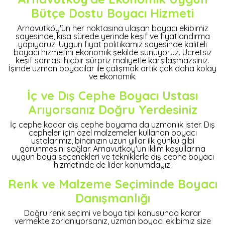
Bütçe Dostu Boyacı Hizmeti
Arnavutköy'ün her noktasına ulaşan boyacı ekibimiz
sayesinde, kısa sürede yerinde keşif ve fiyatlandırma
yapıyoruz. Uygun fiyat politikamız sayesinde kaliteli
boyacı hizmetini ekonomik şekilde sunuyoruz. Ücretsiz
keşif sonrası hiçbir sürpriz maliyetle karşılaşmazsınız.
İşinde uzman boyacılar ile çalışmak artık çok daha kolay
ve ekonomik.
İç ve Dış Cephe Boyacı Ustası
Arıyorsanız Doğru Yerdesiniz
İç cephe kadar dış cephe boyama da uzmanlık ister. Dış
cepheler için özel malzemeler kullanan boyacı
ustalarımız, binanızın uzun yıllar ilk günkü gibi
görünmesini sağlar. Arnavutköy'ün iklim koşullarına
uygun boya seçenekleri ve tekniklerle dış cephe boyacı
hizmetinde de lider konumdayız.
Renk ve Malzeme Seçiminde Boyacı
Danışmanlığı
Doğru renk seçimi ve boya tipi konusunda karar
vermekte zorlanıyorsanız, uzman boyacı ekibimiz size