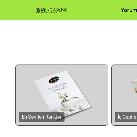
Yorum
En Sevilen Renkler
İç Cephe