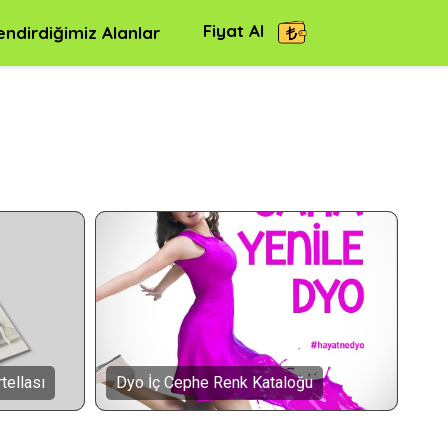
Fiyat Al
endirdiğimiz Alanlar
tellası
Dyo İç Cephe Renk Kataloğu