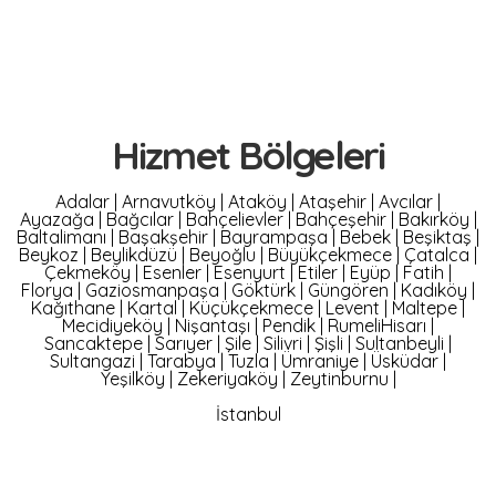
Hizmet Bölgeleri
Adalar
|
Arnavutköy
|
Ataköy
|
Ataşehir
|
Avcılar
|
Ayazağa
|
Bağcılar
|
Bahçelievler
|
Bahçeşehir
|
Bakırköy
|
Baltalimanı
|
Başakşehir
|
Bayrampaşa
|
Bebek
|
Beşiktaş
|
Beykoz
|
Beylikdüzü
|
Beyoğlu
|
Büyükçekmece
|
Çatalca
|
Çekmeköy
|
Esenler
|
Esenyurt
|
Etiler
|
Eyüp
|
Fatih
|
Florya
|
Gaziosmanpaşa
|
Göktürk
|
Güngören
|
Kadıköy
|
Kağıthane
|
Kartal
|
Küçükçekmece
|
Levent
|
Maltepe
|
Mecidiyeköy
|
Nişantaşı
|
Pendik
|
RumeliHisarı
|
Sancaktepe
|
Sarıyer
|
Şile
|
Silivri
|
Şişli
|
Sultanbeyli
|
Sultangazi
|
Tarabya
|
Tuzla
|
Ümraniye
|
Üsküdar
|
Yeşilköy
|
Zekeriyaköy
|
Zeytinburnu
|
İstanbul