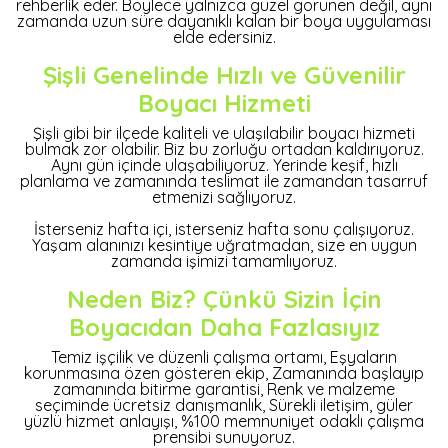
rehberlik eder. Böylece yalnızca güzel görünen değil, aynı
zamanda uzun süre dayanıklı kalan bir boya uygulaması
elde edersiniz.
Şişli Genelinde Hızlı ve Güvenilir
Boyacı Hizmeti
Şişli gibi bir ilçede kaliteli ve ulaşılabilir boyacı hizmeti
bulmak zor olabilir. Biz bu zorluğu ortadan kaldırıyoruz.
Aynı gün içinde ulaşabiliyoruz. Yerinde keşif, hızlı
planlama ve zamanında teslimat ile zamandan tasarruf
etmenizi sağlıyoruz.
İsterseniz hafta içi, isterseniz hafta sonu çalışıyoruz.
Yaşam alanınızı kesintiye uğratmadan, size en uygun
zamanda işimizi tamamlıyoruz.
Neden Biz? Çünkü Sizin İçin
Boyacıdan Daha Fazlasıyız
Temiz işçilik ve düzenli çalışma ortamı, Eşyaların
korunmasına özen gösteren ekip, Zamanında başlayıp
zamanında bitirme garantisi, Renk ve malzeme
seçiminde ücretsiz danışmanlık, Sürekli iletişim, güler
yüzlü hizmet anlayışı, %100 memnuniyet odaklı çalışma
prensibi sunuyoruz.