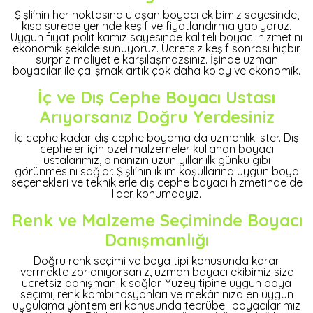
Şişli'nin her noktasına ulaşan boyacı ekibimiz sayesinde,
kısa sürede yerinde keşif ve fiyatlandırma yapıyoruz.
Uygun fiyat politikamız sayesinde kaliteli boyacı hizmetini
ekonomik şekilde sunuyoruz. Ücretsiz keşif sonrası hiçbir
sürpriz maliyetle karşılaşmazsınız. İşinde uzman
boyacılar ile çalışmak artık çok daha kolay ve ekonomik.
İç ve Dış Cephe Boyacı Ustası
Arıyorsanız Doğru Yerdesiniz
İç cephe kadar dış cephe boyama da uzmanlık ister. Dış
cepheler için özel malzemeler kullanan boyacı
ustalarımız, binanızın uzun yıllar ilk günkü gibi
görünmesini sağlar. Şişli'nin iklim koşullarına uygun boya
seçenekleri ve tekniklerle dış cephe boyacı hizmetinde de
lider konumdayız.
Renk ve Malzeme Seçiminde Boyacı
Danışmanlığı
Doğru renk seçimi ve boya tipi konusunda karar
vermekte zorlanıyorsanız, uzman boyacı ekibimiz size
ücretsiz danışmanlık sağlar. Yüzey tipine uygun boya
seçimi, renk kombinasyonları ve mekânınıza en uygun
uygulama yöntemleri konusunda tecrübeli boyacılarımız