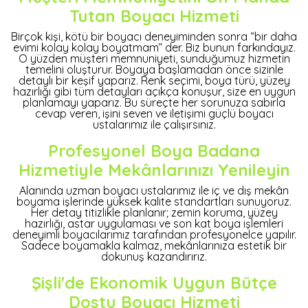
Tutan Boyacı Hizmeti
Birçok kişi, kötü bir boyacı deneyiminden sonra “bir daha
evimi kolay kolay boyatmam” der. Biz bunun farkındayız.
O yüzden müşteri memnuniyeti, sunduğumuz hizmetin
temelini oluşturur. Boyaya başlamadan önce sizinle
detaylı bir keşif yaparız. Renk seçimi, boya türü, yüzey
hazırlığı gibi tüm detayları açıkça konuşur, size en uygun
planlamayı yaparız. Bu süreçte her sorunuza sabırla
cevap veren, işini seven ve iletişimi güçlü boyacı
ustalarımız ile çalışırsınız.
Profesyonel Boya Badana
Hizmetiyle Mekânlarınızı Yenileyin
Alanında uzman boyacı ustalarımız ile iç ve dış mekân
boyama işlerinde yüksek kalite standartları sunuyoruz.
Her detay titizlikle planlanır; zemin koruma, yüzey
hazırlığı, astar uygulaması ve son kat boya işlemleri
deneyimli boyacılarımız tarafından profesyonelce yapılır.
Sadece boyamakla kalmaz, mekânlarınıza estetik bir
dokunuş kazandırırız.
Şişli'de Ekonomik Uygun Bütçe
Dostu Boyacı Hizmeti