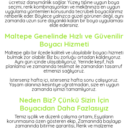
ücretsiz danışmanlık sağlar. Yüzey tipine uygun boya
seçimi, renk kombinasyonları ve mekânınıza en uygun
uygulama yöntemleri konusunda tecrübeli boyacılarımız
rehberlik eder. Böylece yalnızca güzel görünen değil, aynı
zamanda uzun süre dayanıklı kalan bir boya uygulaması
elde edersiniz.
Maltepe Genelinde Hızlı ve Güvenilir
Boyacı Hizmeti
Maltepe gibi bir ilçede kaliteli ve ulaşılabilir boyacı hizmeti
bulmak zor olabilir. Biz bu zorluğu ortadan kaldırıyoruz.
Aynı gün içinde ulaşabiliyoruz. Yerinde keşif, hızlı
planlama ve zamanında teslimat ile zamandan tasarruf
etmenizi sağlıyoruz.
İsterseniz hafta içi, isterseniz hafta sonu çalışıyoruz.
Yaşam alanınızı kesintiye uğratmadan, size en uygun
zamanda işimizi tamamlıyoruz.
Neden Biz? Çünkü Sizin İçin
Boyacıdan Daha Fazlasıyız
Temiz işçilik ve düzenli çalışma ortamı, Eşyaların
korunmasına özen gösteren ekip, Zamanında başlayıp
zamanında bitirme garantisi, Renk ve malzeme