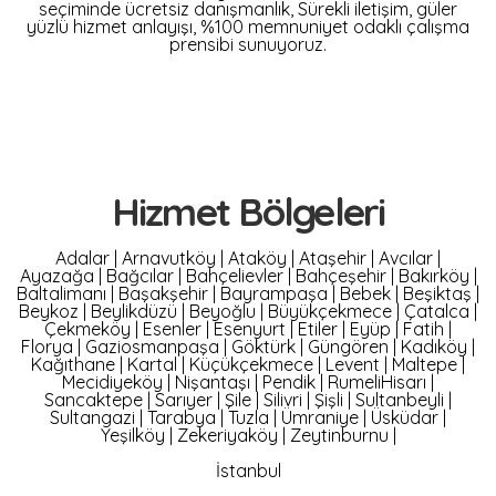
seçiminde ücretsiz danışmanlık, Sürekli iletişim, güler
yüzlü hizmet anlayışı, %100 memnuniyet odaklı çalışma
prensibi sunuyoruz.
Hizmet Bölgeleri
Adalar
|
Arnavutköy
|
Ataköy
|
Ataşehir
|
Avcılar
|
Ayazağa
|
Bağcılar
|
Bahçelievler
|
Bahçeşehir
|
Bakırköy
|
Baltalimanı
|
Başakşehir
|
Bayrampaşa
|
Bebek
|
Beşiktaş
|
Beykoz
|
Beylikdüzü
|
Beyoğlu
|
Büyükçekmece
|
Çatalca
|
Çekmeköy
|
Esenler
|
Esenyurt
|
Etiler
|
Eyüp
|
Fatih
|
Florya
|
Gaziosmanpaşa
|
Göktürk
|
Güngören
|
Kadıköy
|
Kağıthane
|
Kartal
|
Küçükçekmece
|
Levent
|
Maltepe
|
Mecidiyeköy
|
Nişantaşı
|
Pendik
|
RumeliHisarı
|
Sancaktepe
|
Sarıyer
|
Şile
|
Silivri
|
Şişli
|
Sultanbeyli
|
Sultangazi
|
Tarabya
|
Tuzla
|
Ümraniye
|
Üsküdar
|
Yeşilköy
|
Zekeriyaköy
|
Zeytinburnu
|
İstanbul