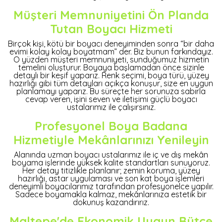
Müşteri Memnuniyetini Ön Planda
Tutan Boyacı Hizmeti
Birçok kişi, kötü bir boyacı deneyiminden sonra “bir daha
evimi kolay kolay boyatmam” der. Biz bunun farkındayız.
O yüzden müşteri memnuniyeti, sunduğumuz hizmetin
temelini oluşturur. Boyaya başlamadan önce sizinle
detaylı bir keşif yaparız. Renk seçimi, boya türü, yüzey
hazırlığı gibi tüm detayları açıkça konuşur, size en uygun
planlamayı yaparız. Bu süreçte her sorunuza sabırla
cevap veren, işini seven ve iletişimi güçlü boyacı
ustalarımız ile çalışırsınız.
Profesyonel Boya Badana
Hizmetiyle Mekânlarınızı Yenileyin
Alanında uzman boyacı ustalarımız ile iç ve dış mekân
boyama işlerinde yüksek kalite standartları sunuyoruz.
Her detay titizlikle planlanır; zemin koruma, yüzey
hazırlığı, astar uygulaması ve son kat boya işlemleri
deneyimli boyacılarımız tarafından profesyonelce yapılır.
Sadece boyamakla kalmaz, mekânlarınıza estetik bir
dokunuş kazandırırız.
Maltepe'de Ekonomik Uygun Bütçe