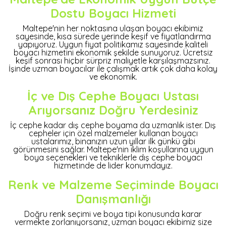
Dostu Boyacı Hizmeti
Maltepe'nin her noktasına ulaşan boyacı ekibimiz
sayesinde, kısa sürede yerinde keşif ve fiyatlandırma
yapıyoruz. Uygun fiyat politikamız sayesinde kaliteli
boyacı hizmetini ekonomik şekilde sunuyoruz. Ücretsiz
keşif sonrası hiçbir sürpriz maliyetle karşılaşmazsınız.
İşinde uzman boyacılar ile çalışmak artık çok daha kolay
ve ekonomik.
İç ve Dış Cephe Boyacı Ustası
Arıyorsanız Doğru Yerdesiniz
İç cephe kadar dış cephe boyama da uzmanlık ister. Dış
cepheler için özel malzemeler kullanan boyacı
ustalarımız, binanızın uzun yıllar ilk günkü gibi
görünmesini sağlar. Maltepe'nin iklim koşullarına uygun
boya seçenekleri ve tekniklerle dış cephe boyacı
hizmetinde de lider konumdayız.
Renk ve Malzeme Seçiminde Boyacı
Danışmanlığı
Doğru renk seçimi ve boya tipi konusunda karar
vermekte zorlanıyorsanız, uzman boyacı ekibimiz size